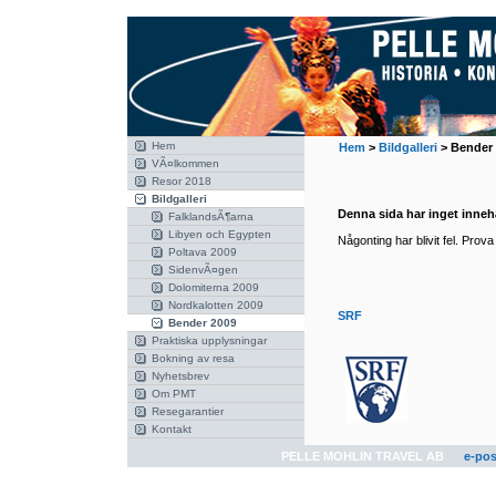
Hem
Hem
>
Bildgalleri
>
Bender 
VÃ¤lkommen
Resor 2018
Bildgalleri
Denna sida har inget innehå
FalklandsÃ¶arna
Libyen och Egypten
Någonting har blivit fel. Prov
Poltava 2009
SidenvÃ¤gen
Dolomiterna 2009
Nordkalotten 2009
SRF
Bender 2009
Praktiska upplysningar
Bokning av resa
Nyhetsbrev
Om PMT
Resegarantier
Kontakt
PELLE MOHLIN TRAVEL AB
e-pos