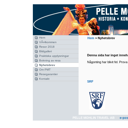
Hem
Hem
>
Nyhetsbrev
VÃ¤lkommen
Resor 2018
Bildgalleri
Denna sida har inget innehå
Praktiska upplysningar
Bokning av resa
Någonting har blivit fel. Prov
Nyhetsbrev
Om PMT
Resegarantier
Kontakt
SRF
PELLE MOHLIN TRAVEL AB
e-pos